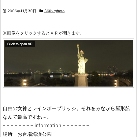
2006年11月30日
360vrphoto
自由の女神とレインボーブリッジ。それをみながら屋形船
なんて最高ですね～。
– – – – – – – – information – – – – – – –
場所：お台場海浜公園