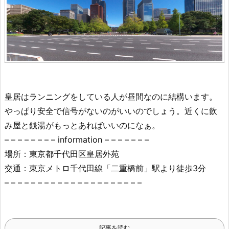
皇居はランニングをしている人が昼間なのに結構います。
やっぱり安全で信号がないのがいいのでしょう。近くに飲
み屋と銭湯がもっとあればいいのになぁ。
– – – – – – – – information – – – – – – –
場所：東京都千代田区皇居外苑
交通：東京メトロ千代田線「二重橋前」駅より徒歩3分
– – – – – – – – – – – – – – – – – – – – –
記事を読む